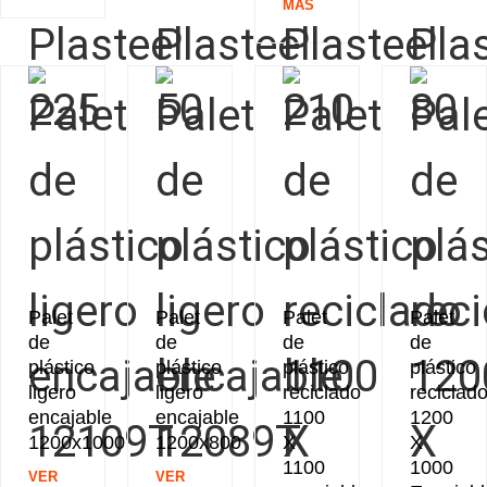
MÁS
Palet
Palet
Palet
Palet
de
de
de
de
plástico
plástico
plástico
plástico
ligero
ligero
reciclado
reciclad
encajable
encajable
1100
1200
1200x1000
1200x800
X
X
1100
1000
VER
VER