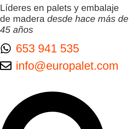
Ir
Líderes en palets y embalaje
al
de madera
desde hace más de
contenido
45 años
653 941 535
info@europalet.com
Search
...