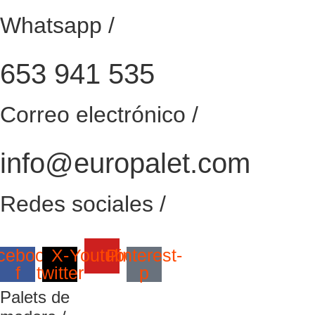
Whatsapp /
653 941 535
Correo electrónico /
info@europalet.com
Redes sociales /
cebook-
X-
Youtube
Pinterest-
f
twitter
p
Palets de