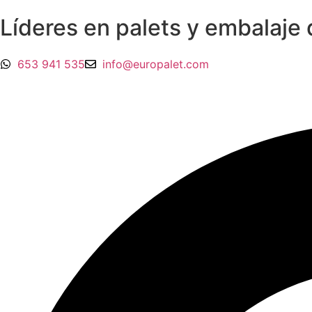
Líderes en palets y embalaje
653 941 535
info@europalet.com