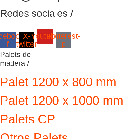
Redes sociales /
cebook-
X-
Youtube
Pinterest-
f
twitter
p
Palets de
madera /
Palet 1200 x 800 mm
Palet 1200 x 1000 mm
Palets CP
Otros Palets