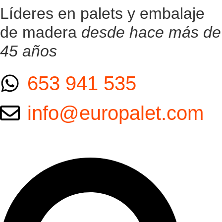
Ir
Líderes en palets y embalaje
al
de madera
desde hace más de
contenido
45 años
653 941 535
info@europalet.com
Search
...